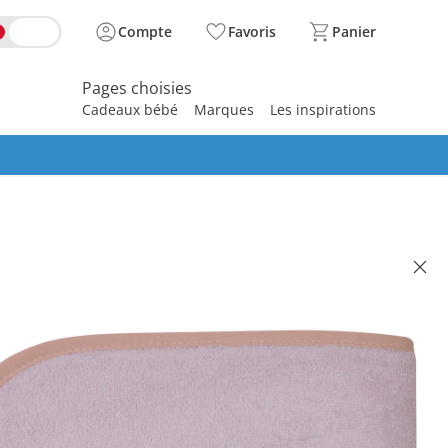
Compte
Favoris
Panier
Pages choisies
Cadeaux bébé
Marques
Les inspirations
spirer
e de bain avec capuche 80x80 cm
 22.95
se, plus
frais d'expédition
ose