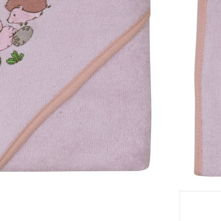
eil
Livrabl