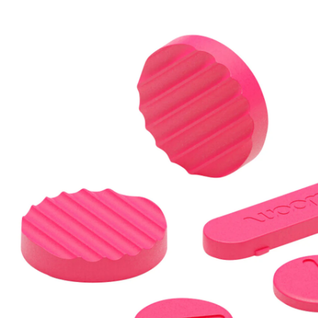
CHF 15.90
TVA incluse, plus
frais d'expédition
Modèle
raspberry pink
+ 1
Dans le panier
Livrable: chez vous en 3-4 jours ouvrés
Description du produit
Détails du produit