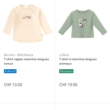
Bornino - Wild Nature
s.Oliver
T-shirt raglan manches longues
T-shirt à manches longues
tortue
animaux
Exklusif
Nouveau
CHF 13.00
CHF 19.90