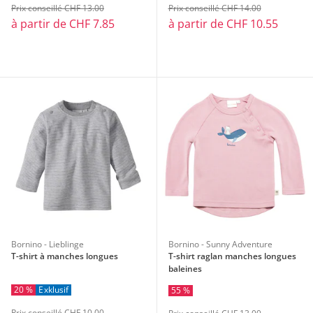
Prix conseillé CHF 13.00
Prix conseillé CHF 14.00
à partir de
CHF 7.85
à partir de
CHF 10.55
Bornino - Lieblinge
Bornino - Sunny Adventure
T-shirt à manches longues
T-shirt raglan manches longues
baleines
20 %
Exklusif
55 %
Prix conseillé CHF 10.00