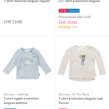
T-shirt manches longues rayures
Le T-shirt à manches longues
16 %
Exklusif
Prix conseillé CHF 12.00
CHF 13.00
CHF 10.00
(19)
Bornino - Lieblinge
Bornino - On The Road
T-shirt raglan à manches
T-shirt à manches longues rayé
longues baleines
Ourson