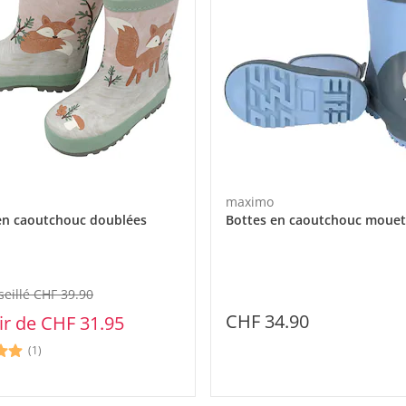
eil
maximo
en caoutchouc doublées
Bottes en caoutchouc mouet
seillé CHF 39.90
CHF 34.90
ir de
CHF 31.95
(1)