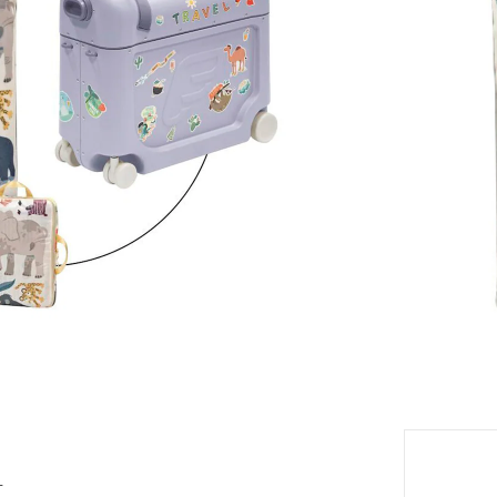
TVA inclu
Modèle
a
eil
Livrabl
En choisi
r