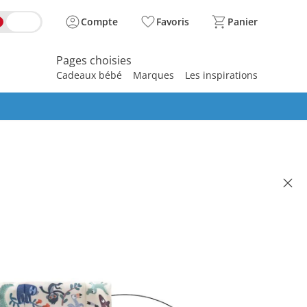
Compte
Favoris
Panier
Pages choisies
Cadeaux bébé
Marques
Les inspirations
spirer
- JETKIDS™ BY STOKKE®
e BedBox avec matelas
Sleeper arctic blue / animal
y
 de produits
illé CHF 339.00
 244.95