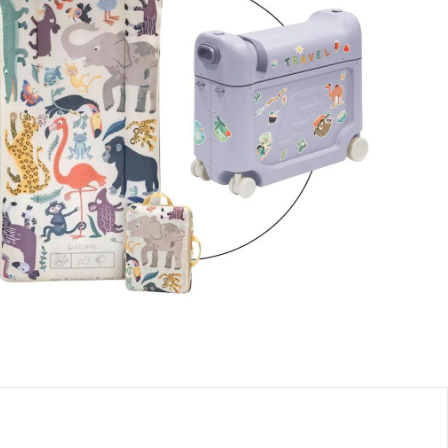
se, plus
frais d'expédition
rctic blue / animal family
Dans le panier
e: chez vous en 3-4 jours ouvrés
ssant cet ensemble, vous recevrez 2 articles:
Stokke® - JetKids™ by Stokke®
Matelas gonflable CloudSleeper
Prix conseillé CHF 129.00