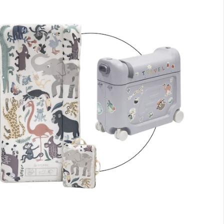
CHF 98.95
Stokke® - JetKids™ by Stokke®
Valise BedBox
Prix conseillé CHF 210.00
CHF 160.95
Prix total des articles à l’unité:
CHF 259.90
Prix groupé:
CHF 244.95