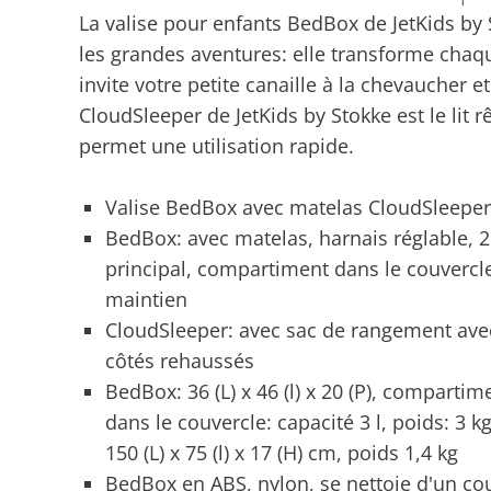
La valise pour enfants BedBox de JetKids by 
les grandes aventures: elle transforme chaqu
invite votre petite canaille à la chevaucher e
CloudSleeper de JetKids by Stokke est le lit 
permet une utilisation rapide.
Valise BedBox avec matelas CloudSleeper 
BedBox: avec matelas, harnais réglable, 
principal, compartiment dans le couvercle
maintien
CloudSleeper: avec sac de rangement ave
côtés rehaussés
BedBox: 36 (L) x 46 (l) x 20 (P), comparti
dans le couvercle: capacité 3 l, poids: 3 
150 (L) x 75 (l) x 17 (H) cm, poids 1,4 kg
BedBox en ABS, nylon, se nettoie d'un c