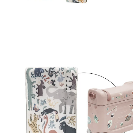
Stokke® - JetKids™ by Stokke®
Matelas gonflable CloudSleeper
Prix conseillé CHF 129.00
CHF 98.95
Stokke® - JetKids™ by Stokke®
Valise BedBox
Prix conseillé CHF 210.00
CHF 150.95
Prix total des articles à l’unité:
CHF 249.90
Prix groupé:
CHF 234.95
Description du produit