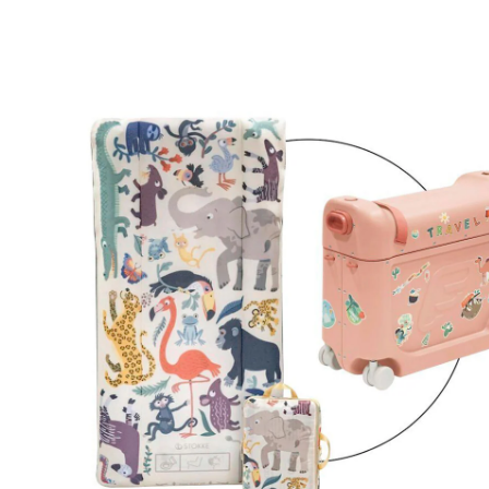
pink / animal family
30 %
Set de produits
Prix conseillé CHF 339.00
CHF 234.95
TVA incluse, plus
frais d'expédition
Modèle
coral pink / animal family
Dans le panier
Livrable: chez vous en 3-4 jours ouvrés
En choisissant cet ensemble, vous recevrez 2 articles: