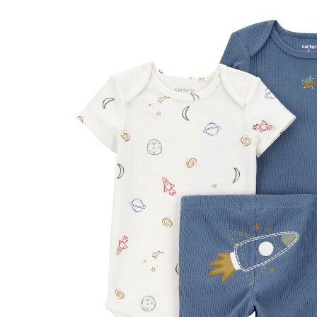
Jogginghose Weltall natur/marine
38 %
CHF 12.95
ab
CHF 7.95
inkl. MwSt. und zzgl.
Versandkosten
Größe
Größenberater
In den Warenkorb
Lieferung nach Hause
Lieferbar - in 3-4 Werktagen bei Dir