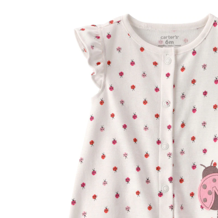
53 %
CHF 17.00
CHF 7.95
inkl. MwSt. und zzgl.
Versandkosten
Größe
In den Warenkorb
Lieferung nach Hause
Lieferbar - in 3-4 Werktagen bei Dir
Filialabholung