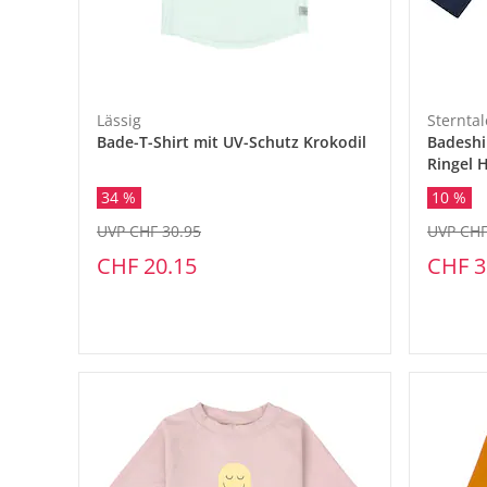
Lässig
Sterntal
Bade-T-Shirt mit UV-Schutz Krokodil
Badeshi
Ringel 
34 %
10 %
UVP CHF 30.95
UVP CHF
CHF 20.15
CHF 3