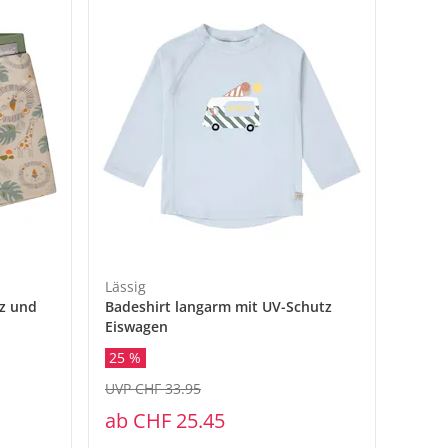
Lässig
tz und
Badeshirt langarm mit UV-Schutz
Eiswagen
25 %
UVP CHF 33.95
ab
CHF 25.45