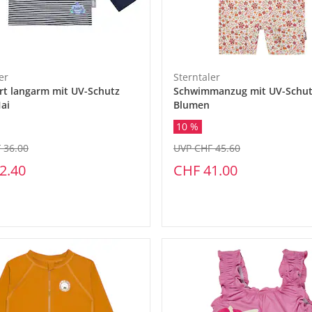
er
Sterntaler
rt langarm mit UV-Schutz
Schwimmanzug mit UV-Schut
Hai
Blumen
10 %
 36.00
UVP CHF 45.60
2.40
CHF 41.00