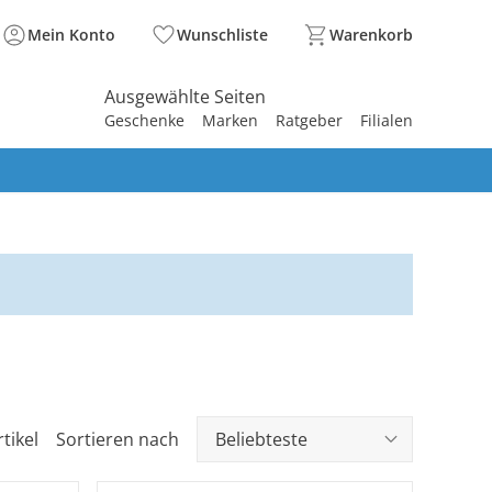
Mein Konto
Wunschliste
Warenkorb
Ausgewählte Seiten
Geschenke
Marken
Ratgeber
Filialen
spirieren
spirieren
spirieren
spirieren
spirieren
spirieren
spirieren
spirieren
spirieren
tikel
Sortieren nach