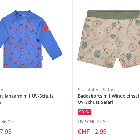
er
Sterntaler - Safari
rt langarm mit UV-Schutz
Badeshorts mit Windeleinsa
n
UV-Schutz Safari
53 %
 36.00
UVP CHF 27.60
7.95
CHF 12.95