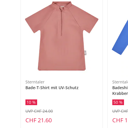
Sterntaler
Sterntal
Bade-T-Shirt mit UV-Schutz
Badeshi
Krabbe
10 %
50 %
UVP CHF 24.00
UVP CHF
CHF 21.60
CHF 1