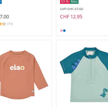
v
53 %
Neu
UVP CHF 27.60
7.00
CHF 12.95
(11)