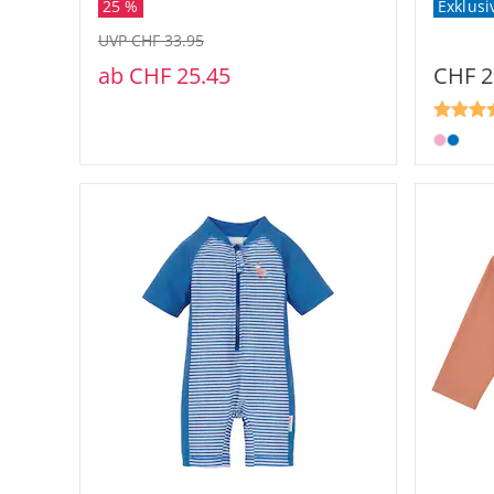
25 %
Exklusi
UVP CHF 33.95
ab
CHF 25.45
CHF 2