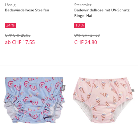
Lässig
Sterntaler
Badewindelhose Streifen
Badewindelhose mit UV-Schutz
Ringel Hai
34 %
10 %
UVP CHF 26.95
UVP CHF 27.60
ab
CHF 17.55
CHF 24.80