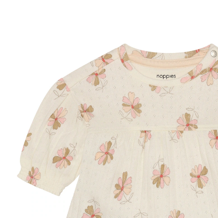
30 %
CHF 22.95
CHF 15.95
inkl. MwSt. und zzgl.
Versandkosten
Größe
Größenberater
In den Warenkorb
Lieferung nach Hause
Lieferbar - in 3-4 Werktagen bei Dir
Filialabholung