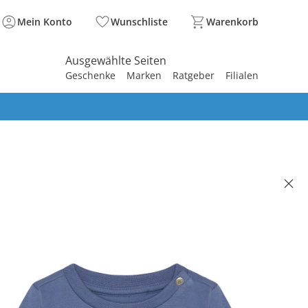
Mein Konto
Wunschliste
Warenkorb
Ausgewählte Seiten
Geschenke
Marken
Ratgeber
Filialen
spirieren
spirieren
spirieren
spirieren
spirieren
spirieren
spirieren
spirieren
spirieren
 langarm Segelboot blau
 8.95
. und zzgl.
Versandkosten