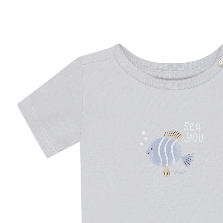
30 %
CHF 12.95
CHF 8.95
inkl. MwSt. und zzgl.
Versandkosten
Größe
Größenberater
In den Warenkorb
Lieferung nach Hause
Lieferbar - in 3-4 Werktagen bei Dir
Filialabholung