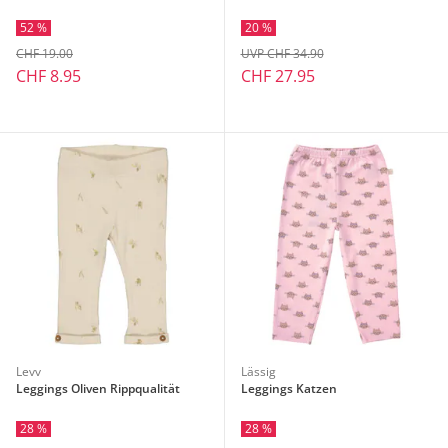
52 %
20 %
CHF 19.00
UVP CHF 34.90
CHF 8.95
CHF 27.95
Levv
Lässig
Leggings Oliven Rippqualität
Leggings Katzen
28 %
28 %