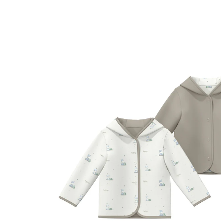
35 %
UVP CHF 34.90
ab
CHF 22.65
inkl. MwSt. und zzgl.
Versandkosten
Größe
Größenberater
In den Warenkorb
Lieferung nach Hause
Lieferbar - in 3-4 Werktagen bei Dir
Filialabholung