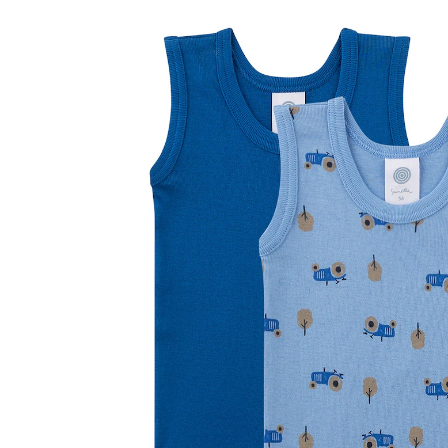
32 %
CHF 22.00
CHF 14.95
inkl. MwSt. und zzgl.
Versandkosten
Größe
Größenberater
In den Warenkorb
Lieferung nach Hause
Lieferbar - in 3-4 Werktagen bei Dir
Filialabholung