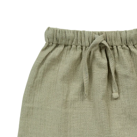
28 %
CHF 13.95
CHF 9.95
inkl. MwSt. und zzgl.
Versandkosten
Größe
Größenberater
In den Warenkorb
Lieferung nach Hause
Lieferbar - in 3-4 Werktagen bei Dir
Filialabholung