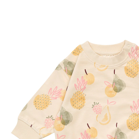
50 %
CHF 30.00
CHF 14.95
inkl. MwSt. und zzgl.
Versandkosten
Größe
Größenberater
In den Warenkorb
Lieferung nach Hause
Lieferbar - in 3-4 Werktagen bei Dir
Filialabholung