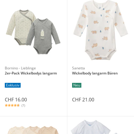
Bornino - Lieblinge
Sanetta
2er-Pack Wickelbodys langarm
Wickelbody langarm Bären
Exklusiv
Neu
CHF 16.00
CHF 21.00
(7)