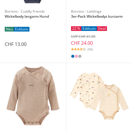
Bornino - Cuddly Friends
Bornino - Lieblinge
Wickelbody langarm Hund
3er-Pack Wickelbodys kurzarm
22 %
Exklusiv
Deal
Neu
Exklusiv
UVP CHF 31.00
CHF 24.00
CHF 13.00
(58)