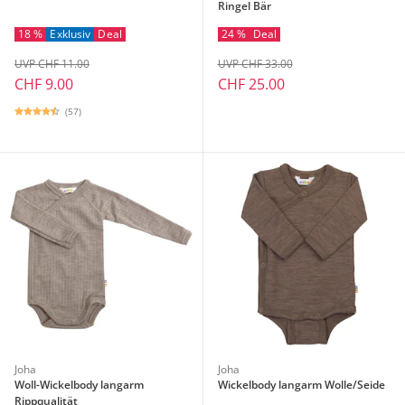
Ringel Bär
18 %
Exklusiv
Deal
24 %
Deal
UVP CHF 11.00
UVP CHF 33.00
CHF 9.00
CHF 25.00
(57)
Joha
Joha
Woll-Wickelbody langarm
Wickelbody langarm Wolle/Seide
Rippqualität