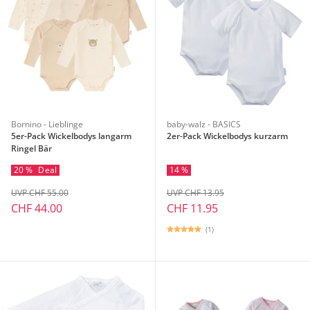
Bornino - Lieblinge
baby-walz - BASICS
5er-Pack Wickelbodys langarm
2er-Pack Wickelbodys kurzarm
Ringel Bär
20 %
Deal
14 %
UVP CHF 55.00
UVP CHF 13.95
CHF 44.00
CHF 11.95
(1)