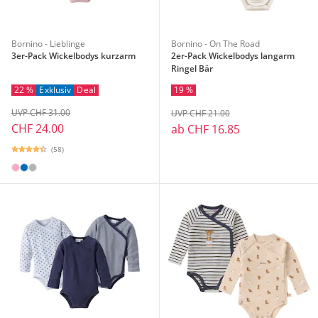
Bornino - Lieblinge
Bornino - On The Road
3er-Pack Wickelbodys kurzarm
2er-Pack Wickelbodys langarm
Ringel Bär
22 %
Exklusiv
Deal
19 %
UVP CHF 31.00
UVP CHF 21.00
CHF 24.00
ab
CHF 16.85
(58)