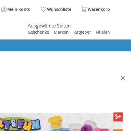
Mein Konto
Wunschliste
Warenkorb
Ausgewählte Seiten
Geschenke
Marken
Ratgeber
Filialen
spirieren
spirieren
spirieren
spirieren
spirieren
spirieren
spirieren
spirieren
spirieren
et Einhorn Art & Fun
.90
 7.95
. und zzgl.
Versandkosten