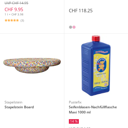
UVP CHF 14.95
CHF 9.95
CHF 118.25
1 l = CHF 3.98
(3)
Stapelstein
Pustefix
Stapelstein Board
Seifenblasen-Nachfüllflasche
Maxi 1000 ml
14 %