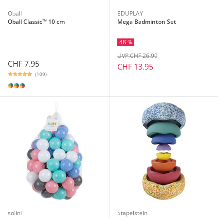
Oball
EDUPLAY
Oball Classic™ 10 cm
Mega Badminton Set
48 %
UVP CHF 26.99
CHF 7.95
CHF 13.95
(109)
solini
Stapelstein