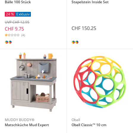
Bälle 100 Stück
Stapelstein Inside Set
24 %
Exklusiv
UVP CHF 12.95
CHF 150.25
CHF 9.75
(4)
MUDDY BUDDY®
Oball
Matschküche Mud Expert
Oball Classic™ 10 cm