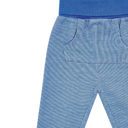
50 %
UVP CHF 37.95
CHF 18.95
inkl. MwSt. und zzgl.
Versandkosten
Größe
Größenberater
In den Warenkorb
Lieferung nach Hause
Lieferbar - in 3-4 Werktagen bei Dir
Filialabholung