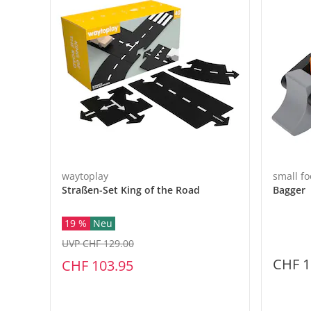
waytoplay
small fo
Straßen-Set King of the Road
Bagger
19 %
Neu
UVP CHF 129.00
CHF 1
CHF 103.95