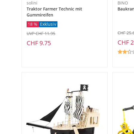
solini
BINO
Traktor Farmer Technic mit
Baukran
Gummireifen
18 %
Exklusiv
CHF 25.
UVP CHF 11.95
CHF 2
CHF 9.75