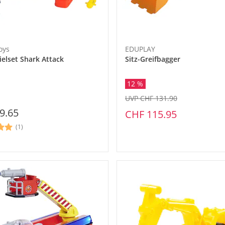
oys
EDUPLAY
ielset Shark Attack
Sitz-Greifbagger
12 %
UVP CHF 131.90
9.65
CHF 115.95
(1)