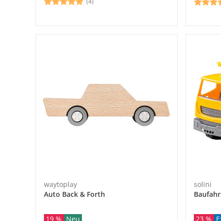
(4)
waytoplay
solini
Auto Back & Forth
Baufahr
19 %
Neu
23 %
E