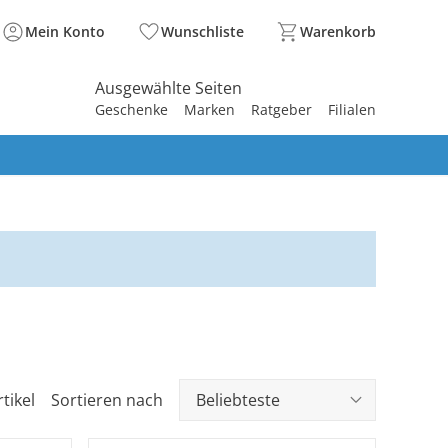
Mein Konto
Wunschliste
Warenkorb
Ausgewählte Seiten
Geschenke
Marken
Ratgeber
Filialen
spirieren
spirieren
spirieren
spirieren
spirieren
spirieren
spirieren
spirieren
spirieren
tikel
Sortieren nach