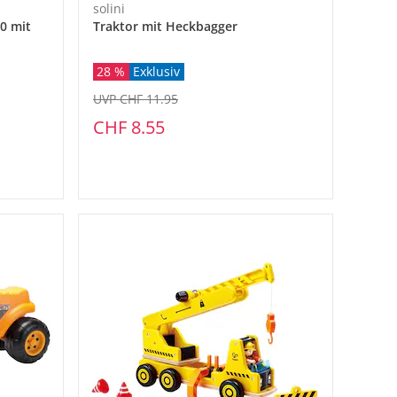
solini
0 mit
Traktor mit Heckbagger
28 %
Exklusiv
UVP CHF 11.95
CHF 8.55