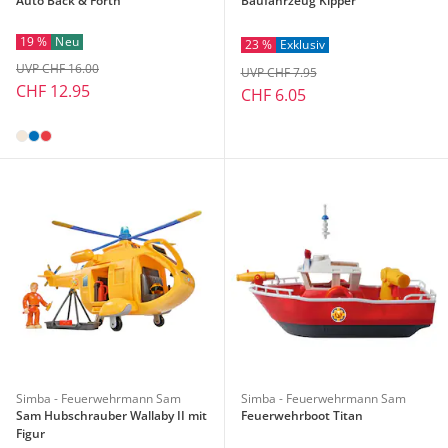
Auto Back & Forth
Baufahrzeug Kipper
19 %
Neu
23 %
Exklusiv
UVP CHF 16.00
UVP CHF 7.95
CHF 12.95
CHF 6.05
Simba - Feuerwehrmann Sam
Simba - Feuerwehrmann Sam
Sam Hubschrauber Wallaby II mit
Feuerwehrboot Titan
Figur