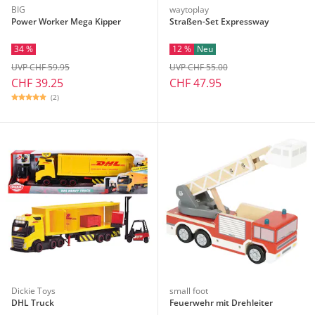
BIG
waytoplay
Power Worker Mega Kipper
Straßen-Set Expressway
34 %
12 %
Neu
UVP CHF 59.95
UVP CHF 55.00
CHF 39.25
CHF 47.95
(2)
Dickie Toys
small foot
DHL Truck
Feuerwehr mit Drehleiter