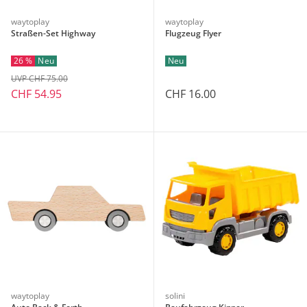
waytoplay
waytoplay
Straßen-Set Highway
Flugzeug Flyer
26 %
Neu
Neu
UVP CHF 75.00
CHF 54.95
CHF 16.00
waytoplay
solini