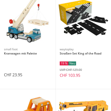
small foot
waytoplay
Kranwagen mit Palette
Straßen-Set King of the Road
19 %
Neu
UVP CHF 129.00
CHF 23.95
CHF 103.95