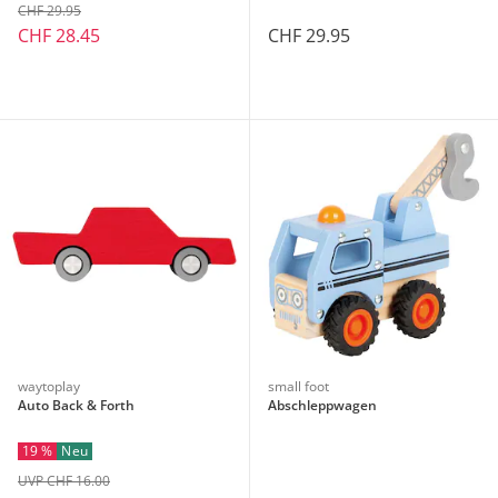
CHF 29.95
CHF 28.45
CHF 29.95
waytoplay
small foot
Auto Back & Forth
Abschleppwagen
19 %
Neu
UVP CHF 16.00