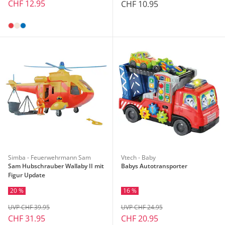
CHF 12.95
CHF 10.95
Simba - Feuerwehrmann Sam
Vtech - Baby
Sam Hubschrauber Wallaby II mit
Babys Autotransporter
Figur Update
20 %
16 %
UVP CHF 39.95
UVP CHF 24.95
CHF 31.95
CHF 20.95