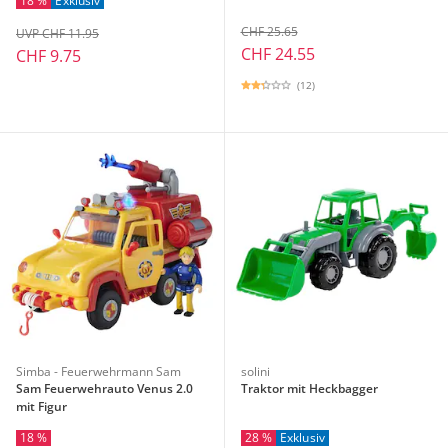
18 %
Exklusiv
CHF 25.65
UVP CHF 11.95
CHF 24.55
CHF 9.75
(12)
Simba - Feuerwehrmann Sam
solini
Sam Feuerwehrauto Venus 2.0
Traktor mit Heckbagger
mit Figur
18 %
28 %
Exklusiv