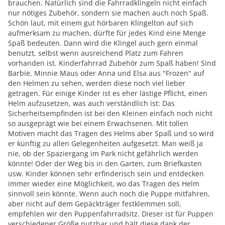
brauchen. Natürlich sind die Fahrradklingeln nicht einfach
nur nötiges Zubehör, sondern sie machen auch noch Spaß.
Schön laut, mit einem gut hörbaren Klingelton auf sich
aufmerksam zu machen, dürfte für jedes Kind eine Menge
Spaß bedeuten. Dann wird die Klingel auch gern einmal
benutzt, selbst wenn ausreichend Platz zum Fahren
vorhanden ist. Kinderfahrrad Zubehör zum Spaß haben! Sind
Barbie, Minnie Maus oder Anna und Elsa aus "Frozen" auf
den Helmen zu sehen, werden diese noch viel lieber
getragen. Für einige Kinder ist es eher lästige Pflicht, einen
Helm aufzusetzen, was auch verständlich ist: Das
Sicherheitsempfinden ist bei den Kleinen einfach noch nicht
so ausgeprägt wie bei einem Erwachsenen. Mit tollen
Motiven macht das Tragen des Helms aber Spaß und so wird
er künftig zu allen Gelegenheiten aufgesetzt. Man weiß ja
nie, ob der Spaziergang im Park nicht gefährlich werden
könnte! Oder der Weg bis in den Garten, zum Briefkasten
usw. Kinder können sehr erfinderisch sein und entdecken
immer wieder eine Möglichkeit, wo das Tragen des Helm
sinnvoll sein könnte. Wenn auch noch die Puppe mitfahren,
aber nicht auf dem Gepäckträger festklemmen soll,
empfehlen wir den Puppenfahrradsitz. Dieser ist für Puppen
verschiedener Größe nutzbar und hält diese dank der