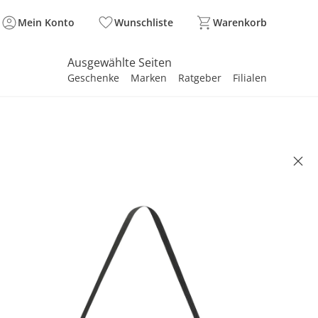
Mein Konto
Wunschliste
Warenkorb
Ausgewählte Seiten
Geschenke
Marken
Ratgeber
Filialen
spirieren
spirieren
spirieren
spirieren
spirieren
spirieren
spirieren
spirieren
spirieren
tasche BUTLER
 29.90
. und zzgl.
Versandkosten
In den Warenkorb
eferung nach Hause