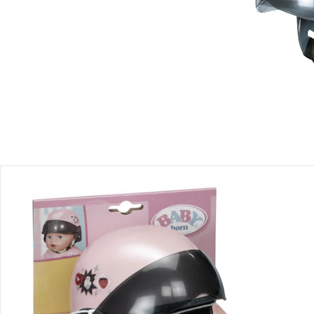
Produktbeschreibung
Produktdetails
Hinweise, Siegel & Hersteller
Bewertungen
Puppen
Glücklich gross werden! Puppen bringen Freude in den Alltag
Deines Kindes. Im Babyalter laden sie zum Schmusen und
Tasten ein, später begleiten sie fantasievolle Rollenspiele.