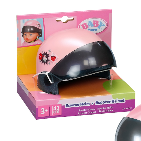
19 %
UVP CHF 9.90
CHF 8.00
inkl. MwSt. und zzgl.
Versandkosten
In den Warenkorb
Lieferung nach Hause
Lieferbar - in 3-4 Werktagen bei Dir
Filialabholung
Einen Moment bitte...