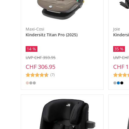
Maxi-Cosi
Joie
Kindersitz Titan Pro (2025)
Kindersi
14 %
35 %
UVP CHF 359.95
UVP CHF
CHF 306.95
CHF 1
(7)