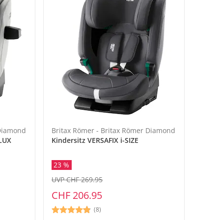
 Diamond
Britax Römer - Britax Römer Diamond
 LUX
Kindersitz VERSAFIX i-SIZE
23 %
UVP CHF 269.95
CHF 206.95
(8)