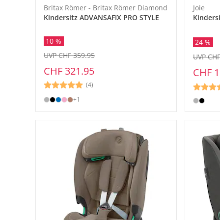
Britax Römer - Britax Römer Diamond
Joie
Kindersitz ADVANSAFIX PRO STYLE
Kindersi
10 %
24 %
UVP CHF 359.95
UVP CHF
CHF 321.95
CHF 1
(4)
+1