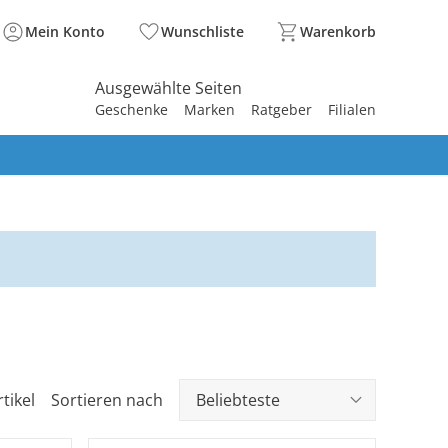
Mein Konto
Wunschliste
Warenkorb
Ausgewählte Seiten
Geschenke
Marken
Ratgeber
Filialen
spirieren
spirieren
spirieren
spirieren
spirieren
spirieren
spirieren
spirieren
spirieren
tikel
Sortieren nach