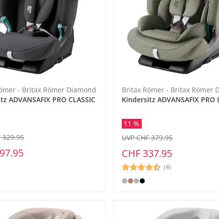
Römer - Britax Römer Diamond
Britax Römer - Britax Römer
itz ADVANSAFIX PRO CLASSIC
Kindersitz ADVANSAFIX PRO
11 %
 329.95
UVP CHF 379.95
97.95
CHF 337.95
(4)