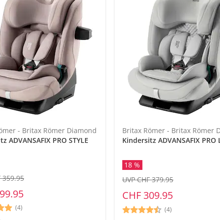
Römer - Britax Römer Diamond
Britax Römer - Britax Römer
itz ADVANSAFIX PRO STYLE
Kindersitz ADVANSAFIX PRO
18 %
 359.95
UVP CHF 379.95
99.95
CHF 309.95
(4)
(4)