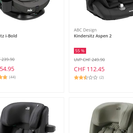
ABC Design
tz i-Bold
Kindersitz Aspen 2
55 %
 239.90
UVP CHF 249.90
54.95
CHF 112.45
(44)
(2)