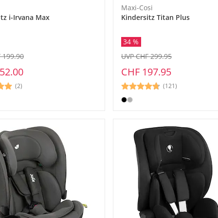
Maxi-Cosi
tz i-Irvana Max
Kindersitz Titan Plus
34 %
 199.90
UVP CHF 299.95
52.00
CHF 197.95
(2)
(121)