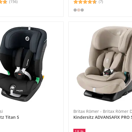
(156)
(7)
si
Britax Römer - Britax Römer
tz Titan S
Kindersitz ADVANSAFIX PRO 
18 %