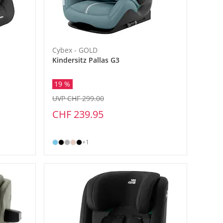
Cybex - GOLD
Kindersitz Pallas G3
19 %
UVP CHF 299.00
CHF 239.95
+1