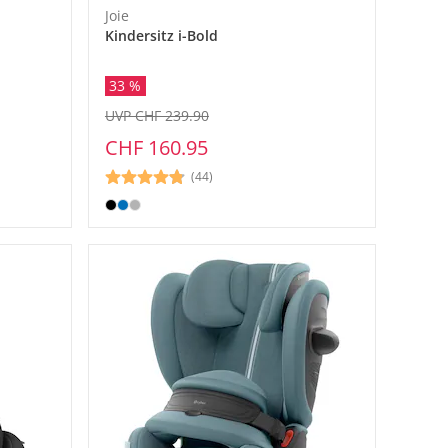
Joie
Kindersitz i-Bold
33 %
UVP CHF 239.90
CHF 160.95
(44)