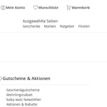
Mein Konto
Wunschliste
Warenkorb
Ausgewählte Seiten
Geschenke
Marken
Ratgeber
Filialen
spirieren
spirieren
spirieren
spirieren
spirieren
spirieren
spirieren
spirieren
spirieren
Gutscheine & Aktionen
Geschenkgutscheine
Mehrlingsrabatt
baby-walz Newsletter
Aktionen & Rabatte