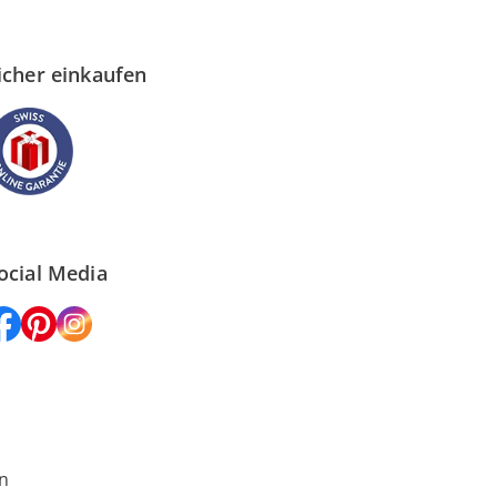
icher einkaufen
ocial Media
n