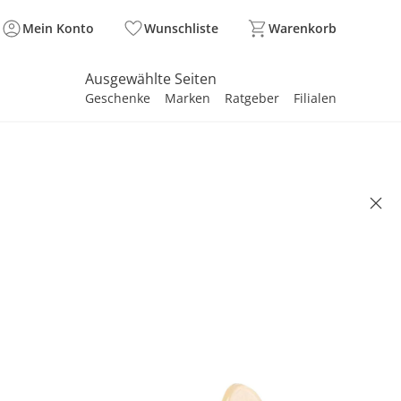
Mein Konto
Wunschliste
Warenkorb
Ausgewählte Seiten
Geschenke
Marken
Ratgeber
Filialen
spirieren
spirieren
spirieren
spirieren
spirieren
spirieren
spirieren
spirieren
spirieren
Silikon Zahnbürste transparent
2.50
 11.95
. und zzgl.
Versandkosten
transparent