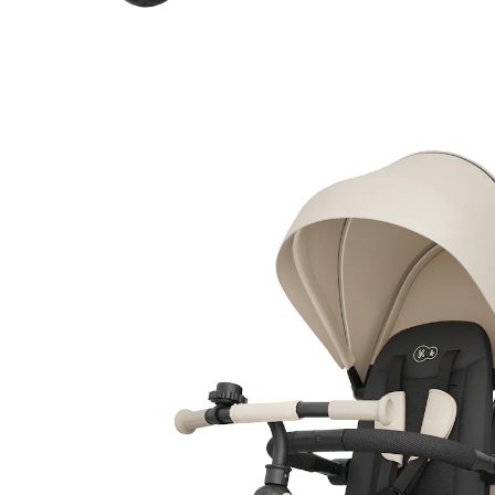
KINDERKRAFT
Dreirad SPINSTEP 2 PLUS beige
UVP CHF 159.00
CHF 151.05
inkl. MwSt. und zzgl.
Versandkosten
In den Warenkorb
Lieferung nach Hause
Lieferbar - in 3-4 Werktagen bei Dir
Filialabholung