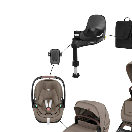
Babyschale Pebble 360 Pro 2, Isofix-Basis
FamilyFix 360 Pro und Wickeltasche twillic
truffle
29 %
Bundle
UVP CHF 2'039.70
CHF 1'440.95
inkl. MwSt. und zzgl.
Versandkosten
Variante
twillic truffle
In den Warenkorb
Lieferung nach Hause
Lieferbar - in 4-5 Werktagen bei Dir