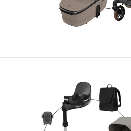
Filialabholung
Einen Moment bitte...
Produktbeschreibung
Produktdetails
Hinweise, Siegel & Hersteller
Bewertungen