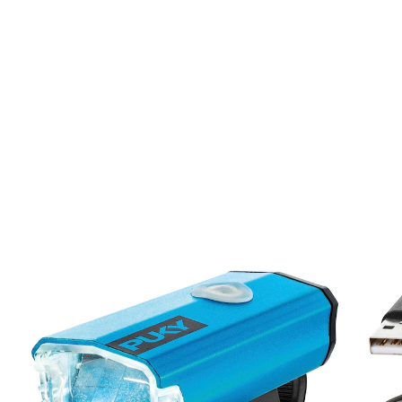
PUKY
Beleuchtungs-Set Lumi blue
CHF 29.95
inkl. MwSt. und zzgl.
Versandkosten
Variante
blue
In den Warenkorb
Lieferung nach Hause
Lieferbar - in 3-4 Werktagen bei Dir