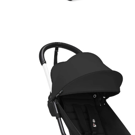
STOKKE® - YOYO3
Buggy white / black
44 %
Bundle
UVP CHF 518.00
CHF 288.95
inkl. MwSt. und zzgl.
Versandkosten
Variante
white / black
+ 11
In den Warenkorb
Lieferung nach Hause