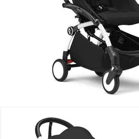
Lieferbar - in 4-5 Werktagen bei Dir
Filialabholung
Einen Moment bitte...
Produktbeschreibung
Produktdetails
Produktvideos