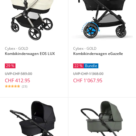
Cybex - GOLD
Cybex - GOLD
Kombikinderwagen EOS LUX
Kombikinderwagen eGazelle
29 %
22 %
Bundle
UVP CHF 589.00
UVP CHF 1'368.00
CHF 412.95
CHF 1'067.95
(23)