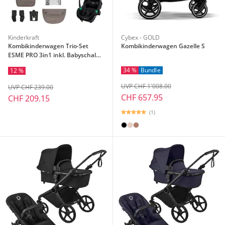
Kinderkraft
Cybex - GOLD
Kombikinderwagen Trio-Set
Kombikinderwagen Gazelle S
ESME PRO 3in1 inkl. Babyschale
MINK PRO 2
34 %
Bundle
12 %
UVP CHF 1'008.00
UVP CHF 239.00
CHF 657.95
CHF 209.15
(1)