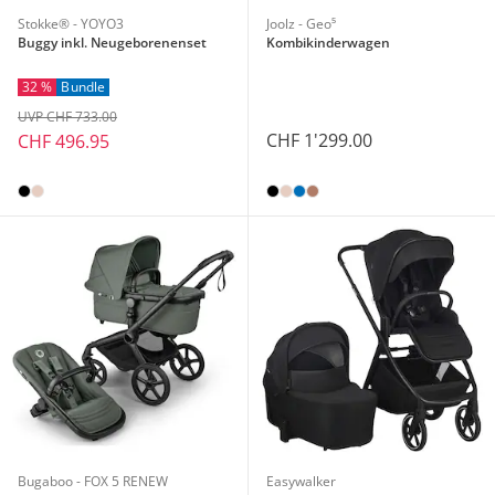
Stokke® - YOYO3
Joolz - Geo⁵
Buggy inkl. Neugeborenenset
Kombikinderwagen
32 %
Bundle
UVP CHF 733.00
CHF 1'299.00
CHF 496.95
Bugaboo - FOX 5 RENEW
Easywalker