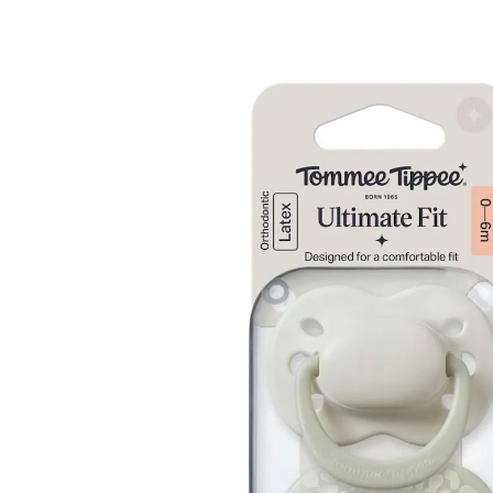
CHF 7.95
inkl. MwSt. und zzgl.
Versandkosten
In den Warenkorb
Lieferung nach Hause
Lieferbar - in 3-4 Werktagen bei Dir
Filialabholung
Einen Moment bitte...