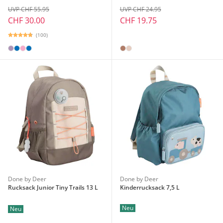
UVP CHF 55.95
UVP CHF 24.95
CHF 30.00
CHF 19.75
(100)
Done by Deer
Done by Deer
Rucksack Junior Tiny Trails 13 L
Kinderrucksack 7,5 L
Neu
Neu