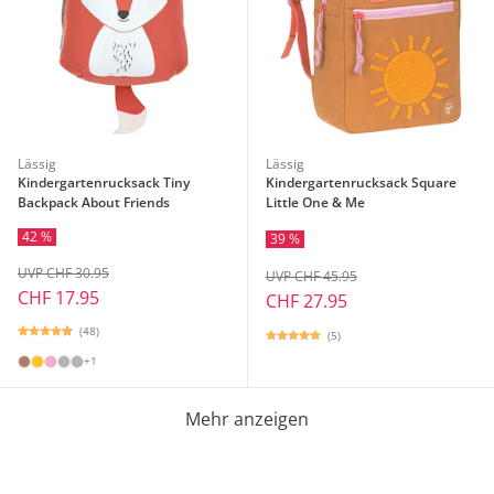
Lässig
Lässig
Kindergartenrucksack Tiny
Kindergartenrucksack Square
Backpack About Friends
Little One & Me
42 %
39 %
UVP CHF 30.95
UVP CHF 45.95
CHF 17.95
CHF 27.95
(48)
(5)
+1
Mehr anzeigen