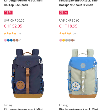
Kindergartenrucksack Mini
Kindergartenrucksack Tiny
Rolltop Backpack
Backpack About Friends
13 %
38 %
UVP CHF 60.95
UVP CHF 30.95
CHF 52.95
CHF 18.95
(3)
(48)
+1
+1
Lässig
Lässig
Kindergartenrucksack Mini
Kindergartenrucksack Mini