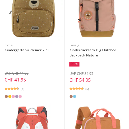
trixie
Lässig
Kindergartenrucksack 7,5l
Kinderrucksack Big Outdoor
Backpack Nature
35 %
UVP CHF 44.95
UVP CHF 84.95
CHF 41.95
CHF 54.95
(4)
(5)