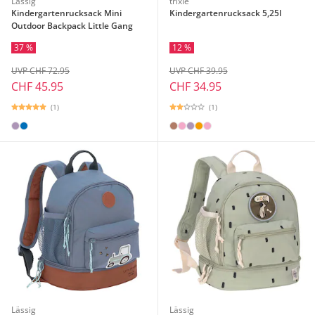
Lässig
trixie
Kindergartenrucksack Mini
Kindergartenrucksack 5,25l
Outdoor Backpack Little Gang
37 %
12 %
UVP CHF 72.95
UVP CHF 39.95
CHF 45.95
CHF 34.95
(1)
(1)
Lässig
Lässig