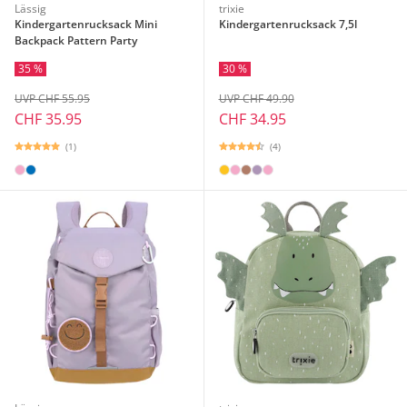
Lässig
trixie
Kindergartenrucksack Mini
Kindergartenrucksack 7,5l
Backpack Pattern Party
35 %
30 %
UVP CHF 55.95
UVP CHF 49.90
CHF 35.95
CHF 34.95
(1)
(4)