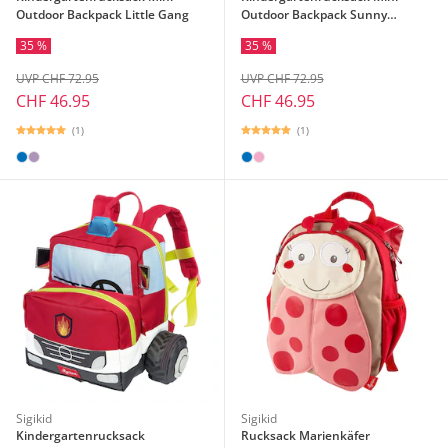
Outdoor Backpack Little Gang
Outdoor Backpack Sunny
Explorer
35 %
35 %
UVP CHF 72.95
UVP CHF 72.95
CHF 46.95
CHF 46.95
(1)
(1)
Sigikid
Sigikid
Kindergartenrucksack
Rucksack Marienkäfer