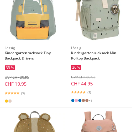
Lässig
Lässig
Kindergartenrucksack Tiny
Kindergartenrucksack Mini
Backpack Drivers
Rolltop Backpack
26 %
35 %
UVP CHF 60.95
UVP CHF 30.95
CHF 44.95
CHF 19.95
(3)
(3)
+1