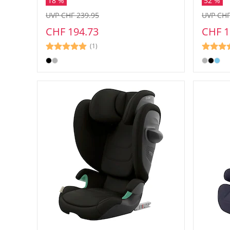
18 %
52 %
UVP CHF 239.95
UVP CHF
CHF 194.73
CHF 1
(1)