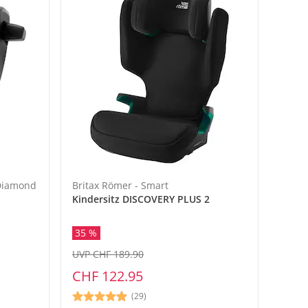
 Diamond
Britax Römer - Smart
Kindersitz DISCOVERY PLUS 2
35 %
UVP CHF 189.90
CHF 122.95
(29)