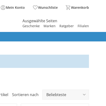
Mein Konto
Wunschliste
Warenkorb
Ausgewählte Seiten
Geschenke
Marken
Ratgeber
Filialen
spirieren
spirieren
spirieren
spirieren
spirieren
spirieren
spirieren
spirieren
spirieren
tikel
Sortieren nach