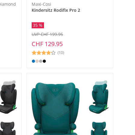
 Diamond
Maxi-Cosi
Kindersitz Rodifix Pro 2
35 %
UVP CHF 199.95
CHF 129.95
(10)