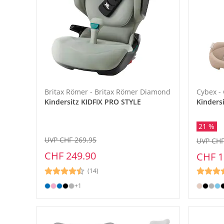
Britax Römer - Britax Römer Diamond
Cybex -
Kindersitz KIDFIX PRO STYLE
Kinders
21 %
UVP CHF 269.95
UVP CHF
CHF 249.90
CHF 1
(14)
+1