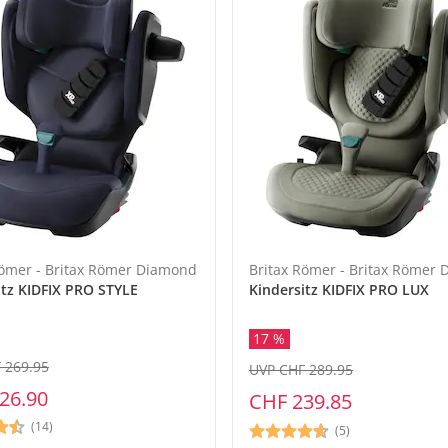
Römer - Britax Römer Diamond
Britax Römer - Britax Römer
itz KIDFIX PRO STYLE
Kindersitz KIDFIX PRO LUX
17 %
 269.95
UVP CHF 289.95
26.90
CHF 239.85
(14)
(5)