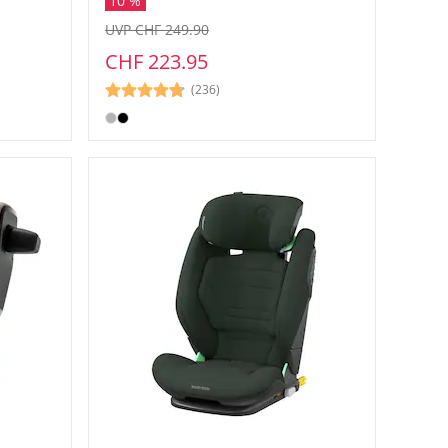
10 %
UVP CHF 249.90
CHF 223.95
(236)