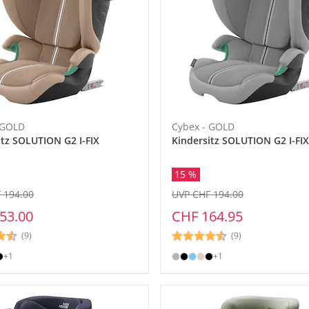
 GOLD
Cybex - GOLD
itz SOLUTION G2 I-FIX
Kindersitz SOLUTION G2 I-FIX
15 %
 194.00
UVP CHF 194.00
53.00
CHF 164.95
(9)
(9)
+1
+1