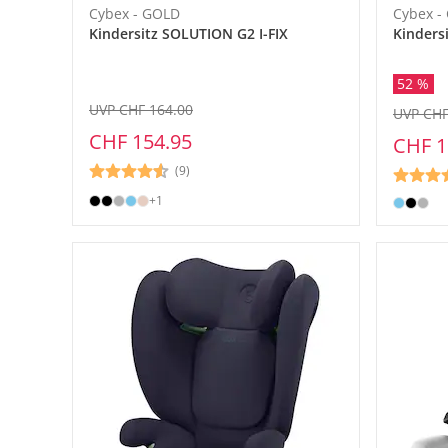
Cybex - GOLD
Cybex -
Kindersitz SOLUTION G2 I-FIX
Kindersi
52 %
UVP CHF 164.00
UVP CHF
CHF 154.95
CHF 1
(9)
+1