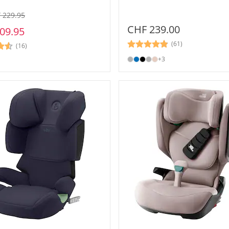
 229.95
CHF 239.00
09.95
(61)
(16)
+3