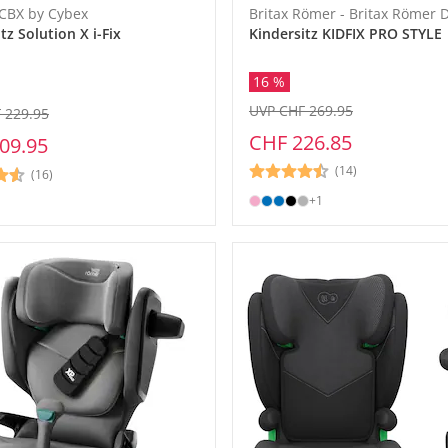
 CBX by Cybex
Britax Römer - Britax Römer
tz Solution X i-Fix
Kindersitz KIDFIX PRO STYLE
16 %
UVP CHF 269.95
 229.95
CHF 226.85
09.95
(14)
(16)
+1