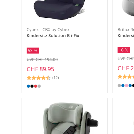
Cybex - CBX by Cybex
Britax 
Kindersitz Solution B i-Fix
Kinders
16 %
53 %
UVP CHF
UVP CHF 194.00
CHF 2
CHF 89.95
(12)