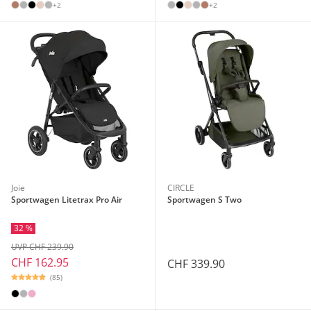
+2
+2
Joie
CIRCLE
Sportwagen Litetrax Pro Air
Sportwagen S Two
32 %
UVP CHF 239.90
CHF 162.95
CHF 339.90
(85)