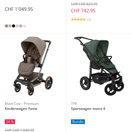
UVP CHF 829.95
CHF 1'049.95
CHF 742.95
(1)
+2
Maxi-Cosi - Premium
TFK
Kinderwagen Fame
Sportwagen mono 4
24 %
Bundle
UVP CHF 1'049.95