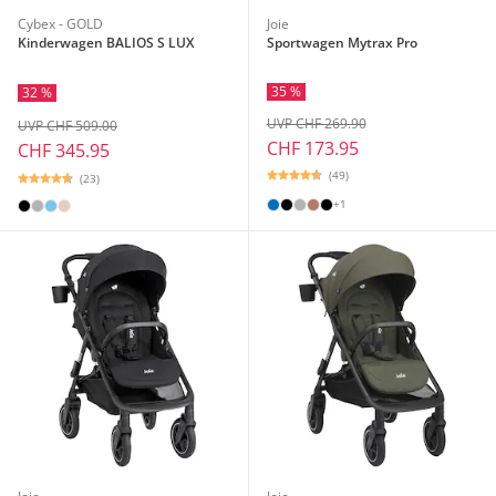
Cybex - GOLD
Joie
Kinderwagen BALIOS S LUX
Sportwagen Mytrax Pro
35 %
32 %
UVP CHF 269.90
UVP CHF 509.00
CHF 173.95
CHF 345.95
(49)
(23)
+1