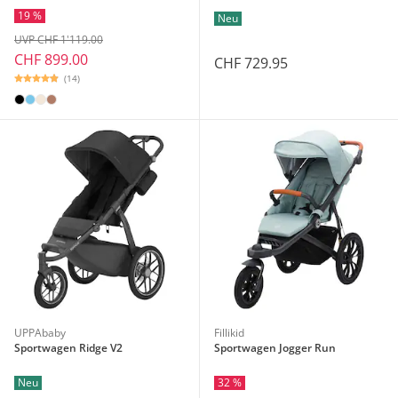
19 %
Neu
UVP CHF 1'119.00
CHF 899.00
CHF 729.95
(14)
UPPAbaby
Fillikid
Sportwagen Ridge V2
Sportwagen Jogger Run
Neu
32 %