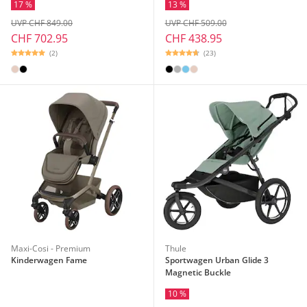
17 %
13 %
UVP CHF 849.00
UVP CHF 509.00
CHF 702.95
CHF 438.95
(2)
(23)
Maxi-Cosi - Premium
Thule
Kinderwagen Fame
Sportwagen Urban Glide 3
Magnetic Buckle
10 %