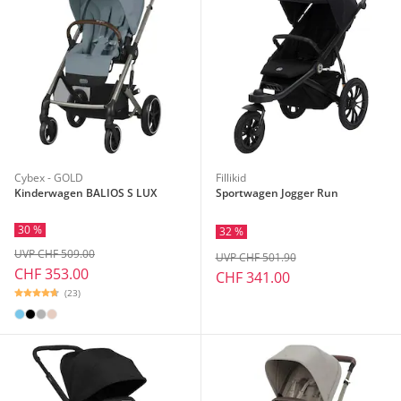
Cybex - GOLD
Fillikid
Kinderwagen BALIOS S LUX
Sportwagen Jogger Run
30 %
32 %
UVP CHF 509.00
UVP CHF 501.90
CHF 353.00
CHF 341.00
(23)