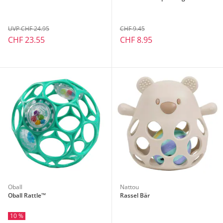
UVP CHF 24.95
CHF 9.45
CHF 23.55
CHF 8.95
Oball
Nattou
Oball Rattle™
Rassel Bär
10 %