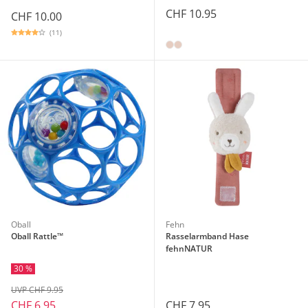
CHF 10.95
CHF 10.00
(11)
Oball
Fehn
Oball Rattle™
Rasselarmband Hase
fehnNATUR
30 %
UVP CHF 9.95
CHF 7.95
CHF 6.95