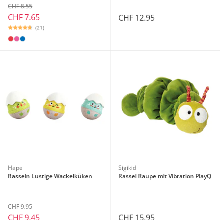
CHF 8.55
CHF 7.65
CHF 12.95
(21)
Hape
Sigikid
Rasseln Lustige Wackelküken
Rassel Raupe mit Vibration PlayQ
CHF 9.95
CHF 9.45
CHF 15.95