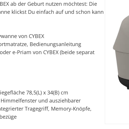
EX ab der Geburt nutzen möchtest: Die
nne klickst Du einfach auf und schon kann
bywanne von CYBEX
ortmatratze, Bedienungsanleitung
der e-Priam von CYBEX (beide separat
iegefläche 78,5(L) x 34(B) cm
d Himmelfenster und ausziehbarer
tegrierter Tragegriff, Memory-Knöpfe,
fbezüge