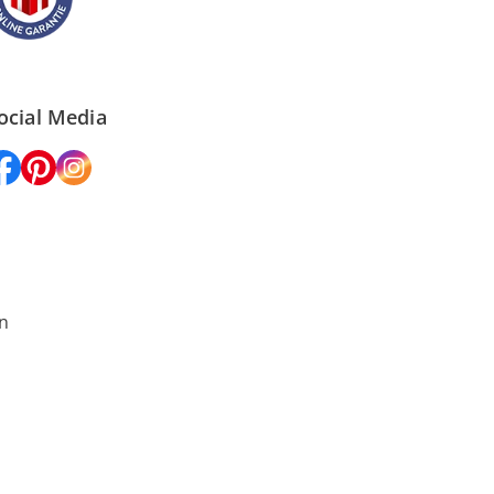
ocial Media
n