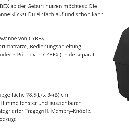
EX ab der Geburt nutzen möchtest: Die
nne klickst Du einfach auf und schon kann
bywanne von CYBEX
ortmatratze, Bedienungsanleitung
der e-Priam von CYBEX (beide separat
iegefläche 78,5(L) x 34(B) cm
d Himmelfenster und ausziehbarer
tegrierter Tragegriff, Memory-Knöpfe,
fbezüge