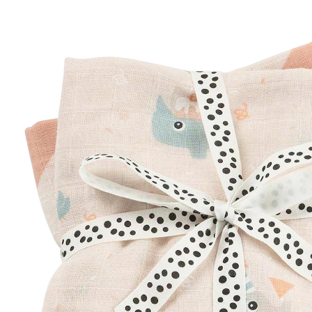
CHF 10.85
inkl. MwSt. und zzgl.
Versandkosten
Variante
rosa
+ 3
In den Warenkorb
Lieferung nach Hause
Lieferbar - in 3-4 Werktagen bei Dir
Filialabholung
Einen Moment bitte...