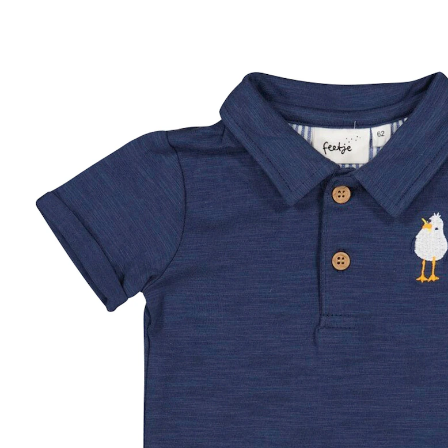
52 %
CHF 21.00
CHF 9.95
inkl. MwSt. und zzgl.
Versandkosten
Größe
Größenberater
In den Warenkorb
Lieferung nach Hause
Lieferbar - in 3-4 Werktagen bei Dir
Filialabholung