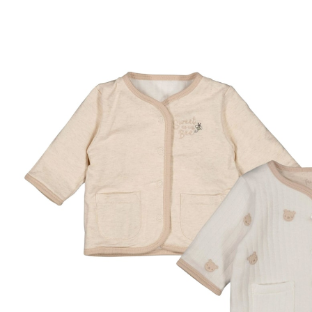
31 %
CHF 28.95
ab
CHF 19.95
inkl. MwSt. und zzgl.
Versandkosten
Größe
Größenberater
In den Warenkorb
Lieferung nach Hause
Lieferbar - in 3-4 Werktagen bei Dir
Filialabholung