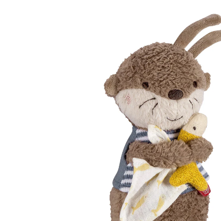
(10)
CHF 14.95
inkl. MwSt. und zzgl.
Versandkosten
In den Warenkorb
Lieferung nach Hause
Lieferbar - in 3-4 Werktagen bei Dir
Filialabholung
Einen Moment bitte...