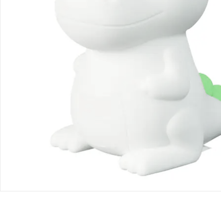
Bestellung & Lieferung
Retoure & Reklamation
Gutscheine & Aktionen
Kontakt & Service
Filialen & Beratung
Unternehmen