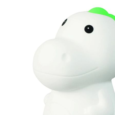
UVP CHF 29.90
CHF 28.45
inkl. MwSt. und zzgl.
Versandkosten
In den Warenkorb
Lieferung nach Hause
Lieferbar - in 3-4 Werktagen bei Dir
Filialabholung
Einen Moment bitte...