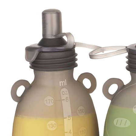
CHF 26.90
inkl. MwSt. und zzgl.
Versandkosten
In den Warenkorb
Lieferung nach Hause
Lieferbar - in 3-4 Werktagen bei Dir
Filialabholung
Einen Moment bitte...