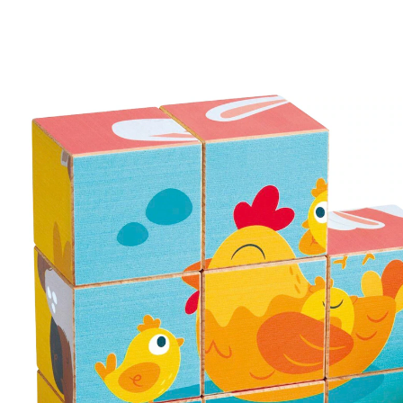
Blockpuzzle Bauernhoftiere
CHF 14.95
CHF 14.25
inkl. MwSt. und zzgl.
Versandkosten
In den Warenkorb
Lieferung nach Hause
Lieferbar - in 3-4 Werktagen bei Dir
Filialabholung
Einen Moment bitte...