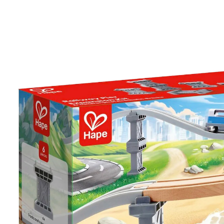
Erweiterungsset Eisenbahn-Pier
CHF 4.95
inkl. MwSt. und zzgl.
Versandkosten
In den Warenkorb
Lieferung nach Hause
Lieferbar - in 3-4 Werktagen bei Dir
Filialabholung
Einen Moment bitte...